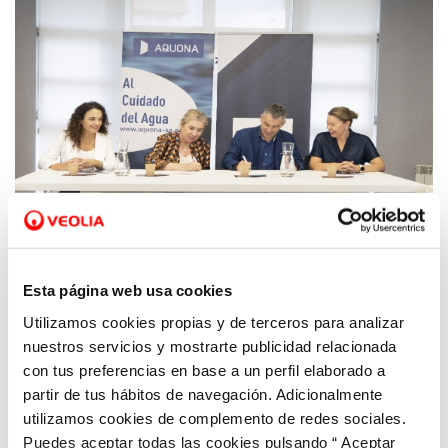
21 SEP 2023
Esta página web usa cookies
Cruz Roja y Aquona renuevan su alianza
Utilizamos cookies propias y de terceros para analizar
para ayudar al pago de los recibos del agua
nuestros servicios y mostrarte publicidad relacionada
en Castilla y León
con tus preferencias en base a un perfil elaborado a
partir de tus hábitos de navegación. Adicionalmente
utilizamos cookies de complemento de redes sociales.
Puedes aceptar todas las cookies pulsando “ Aceptar