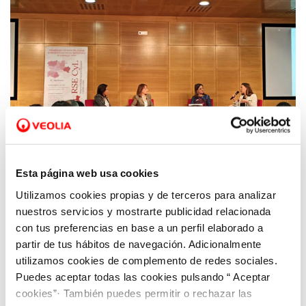
Esta página web usa cookies
Utilizamos cookies propias y de terceros para analizar
10 ENE 2020
nuestros servicios y mostrarte publicidad relacionada
Aquona despliega su estrategia de
con tus preferencias en base a un perfil elaborado a
sostenibilidad y compromiso social en el
partir de tus hábitos de navegación. Adicionalmente
Foro de Responsabilidad Social Empresarial
utilizamos cookies de complemento de redes sociales.
de Castilla y León
Puedes aceptar todas las cookies pulsando “ Aceptar
cookies”· También puedes permitir o rechazar las