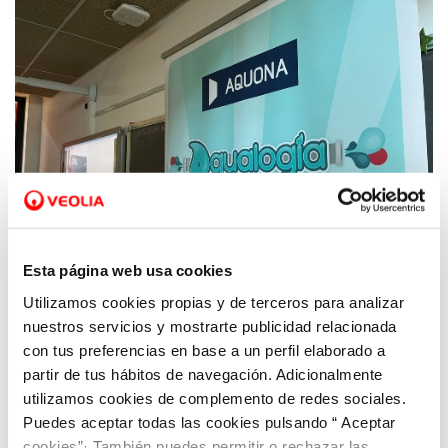
Esta página web usa cookies
Utilizamos cookies propias y de terceros para analizar
nuestros servicios y mostrarte publicidad relacionada
13 DIC 2022
Aquona inicia una nueva edición de su
con tus preferencias en base a un perfil elaborado a
programa Aqualogía en Castilla y León para
partir de tus hábitos de navegación. Adicionalmente
utilizamos cookies de complemento de redes sociales.
concienciar sobre el agua y el medio
Puedes aceptar todas las cookies pulsando “ Aceptar
ambiente
cookies”· También puedes permitir o rechazar las