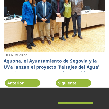
03 NOV 2022
Aquona, el Ayuntamiento de Segovia y la
UVa lanzan el proyecto ‘Paisajes del Agua’
para buscar propuestas a la recogida y
aprovechamiento del agua de lluvia
Anterior
Siguiente
Página 11 de 52