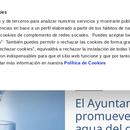
ES
Actua
ies
 y de terceros para analizar nuestros servicios y mostrarte publ
Tu Servicio
Tu Agua
Conócenos
encias en base a un perfil elaborado a partir de tus hábitos de n
 cookies de complemento de redes sociales. Puedes aceptar to
s”· También puedes permitir o rechazar las cookies de forma gr
ÓN AL CLIENTE
AD
ROS COMPROMISOS
NTRATOS
COMPROMISO DE SERVICIO
CUIDADOS DEL AGUA
MODIFICACIÓN DE DAT
echazar cookies”, equivaldrá a rechazar la instalación de todas 
 de contacto
 calidad del agua
 personas
bio de titular
Carta de compromisos
Consejos de ahorro
Actualizar datos bancario
on indispensables para que el sitio web funcione y que por tant
via
medio ambiente
a de suministro
Customer Counsel (Defensa de
Actualizar datos de domici
tar más información en nuestra
Política de Cookies
cliente)
 obras y afectaciones
innovacion y digitalización
a de suministro
Actualizar datos personal
Normativa del servicio
ación de fuga interior
icitud de Acometida
Junta de Arbitraje
28 JUL 2026
umentación contratación
Programa CONTIGO
El Ayunta
VER TODAS LAS GESTIONES
promueve
agua del g