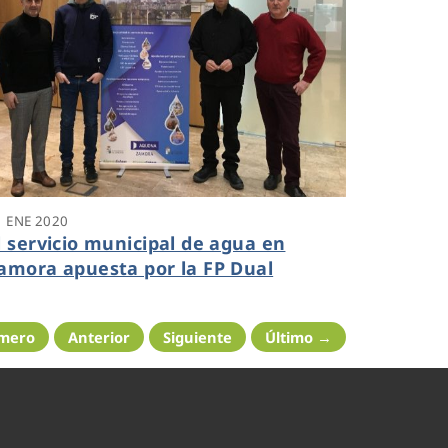
1 ENE 2020
l servicio municipal de agua en
amora apuesta por la FP Dual
imero
Anterior
Siguiente
Último →