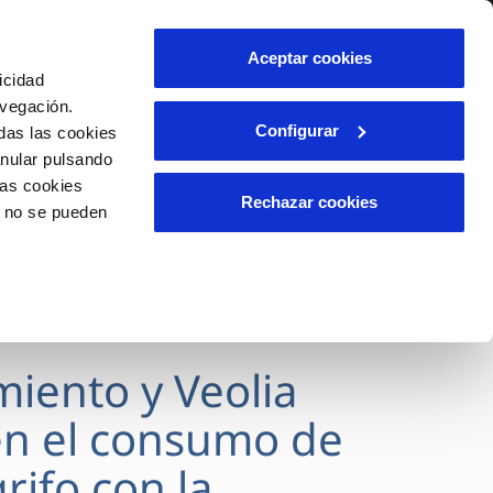
lidad
Ayuda
Contáctanos
Aceptar cookies
icidad
Área de clientes
avegación.
Configurar
das las cookies
anular pulsando
OS
INCIDENCIAS
las cookies
s
Comunica anomalías o posibles
Rechazar cookies
o no se pueden
fraudes
l
lio
Reclamaciones
es
miento y Veolia
n el consumo de
rifo con la