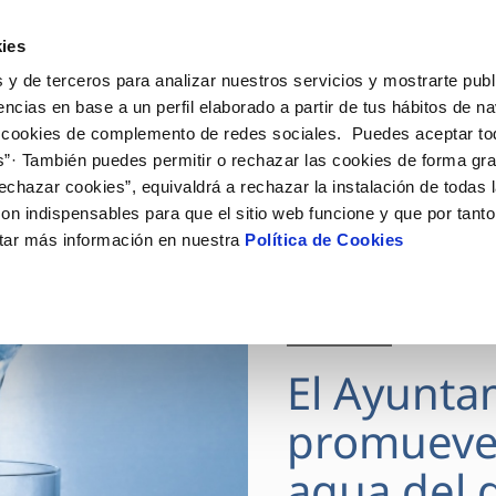
ES
Actua
ies
 y de terceros para analizar nuestros servicios y mostrarte publ
Tu Servicio
Tu Agua
Conócenos
encias en base a un perfil elaborado a partir de tus hábitos de n
 cookies de complemento de redes sociales. Puedes aceptar to
s”· También puedes permitir o rechazar las cookies de forma gr
ÓN AL CLIENTE
AD
ROS COMPROMISOS
NTRATOS
COMPROMISO DE SERVICIO
CUIDADOS DEL AGUA
MODIFICACIÓN DE DAT
echazar cookies”, equivaldrá a rechazar la instalación de todas 
 de contacto
 calidad del agua
 personas
bio de titular
Carta de compromisos
Consejos de ahorro
Actualizar datos bancario
on indispensables para que el sitio web funcione y que por tant
via
medio ambiente
a de suministro
Customer Counsel (Defensa de
Actualizar datos de domici
tar más información en nuestra
Política de Cookies
cliente)
 obras y afectaciones
innovacion y digitalización
a de suministro
Actualizar datos personal
Normativa del servicio
ación de fuga interior
icitud de Acometida
Junta de Arbitraje
28 JUL 2026
umentación contratación
Programa CONTIGO
El Ayunta
VER TODAS LAS GESTIONES
promueve
agua del g