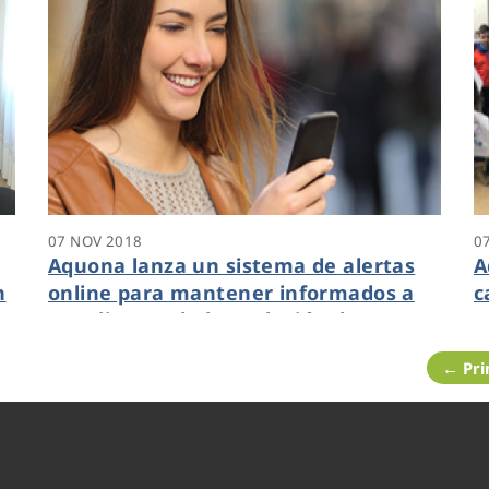
07 NOV 2018
0
Aquona lanza un sistema de alertas
A
n
online para mantener informados a
c
8
sus clientes de la evolución de
M
incidencias en el suministro de agua
← Pr