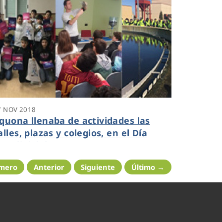
7 NOV 2018
quona llenaba de actividades las
alles, plazas y colegios, en el Día
undial del Agua
imero
Anterior
Siguiente
Último →