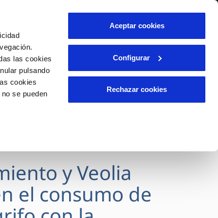
lidad
Ayuda
Contáctanos
Aceptar cookies
icidad
Área de clientes
avegación.
Configurar
das las cookies
anular pulsando
OS
INCIDENCIAS
las cookies
s
Comunica anomalías o posibles
Rechazar cookies
o no se pueden
fraudes
l
lio
Reclamaciones
es
miento y Veolia
n el consumo de
rifo con la