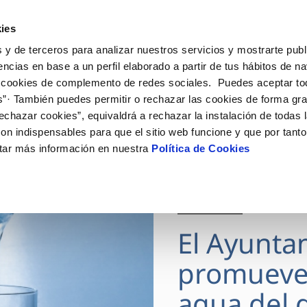
ES
Actua
ies
 y de terceros para analizar nuestros servicios y mostrarte publ
Tu Servicio
Tu Agua
Conócenos
encias en base a un perfil elaborado a partir de tus hábitos de n
 cookies de complemento de redes sociales. Puedes aceptar to
s”· También puedes permitir o rechazar las cookies de forma gr
ÓN AL CLIENTE
AD
ROS COMPROMISOS
NTRATOS
COMPROMISO DE SERVICIO
CUIDADOS DEL AGUA
MODIFICACIÓN DE DAT
echazar cookies”, equivaldrá a rechazar la instalación de todas 
 de contacto
 calidad del agua
 personas
bio de titular
Carta de compromisos
Consejos de ahorro
Actualizar datos bancario
on indispensables para que el sitio web funcione y que por tant
via
medio ambiente
a de suministro
Customer Counsel (Defensa de
Actualizar datos de domici
tar más información en nuestra
Política de Cookies
cliente)
 obras y afectaciones
innovacion y digitalización
a de suministro
Actualizar datos personal
Normativa del servicio
ación de fuga interior
icitud de Acometida
Junta de Arbitraje
28 JUL 2026
umentación contratación
Programa CONTIGO
El Ayunta
VER TODAS LAS GESTIONES
promueve
agua del g