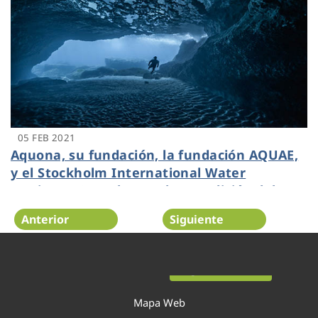
05 FEB 2021
Aquona, su fundación, la fundación AQUAE,
y el Stockholm International Water
Institute (SIWI) lanzan la VII edición del
premio PhotoAquae
Anterior
Siguiente
Página 22 de 52
Mapa Web