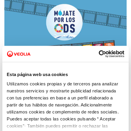
Esta página web usa cookies
Utilizamos cookies propias y de terceros para analizar
02 MAR 2021
nuestros servicios y mostrarte publicidad relacionada
En marcha la nueva edición de ‘Mójate por
con tus preferencias en base a un perfil elaborado a
los ODS’, el concurso de vídeo de Aquona
partir de tus hábitos de navegación. Adicionalmente
para contribuir con los Objetivos de
utilizamos cookies de complemento de redes sociales.
Desarrollo Sostenible
Puedes aceptar todas las cookies pulsando “ Aceptar
cookies”· También puedes permitir o rechazar las