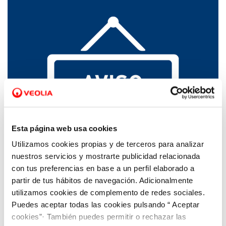
Esta página web usa cookies
Utilizamos cookies propias y de terceros para analizar
03 JUL 2023
nuestros servicios y mostrarte publicidad relacionada
Sanidad declara el agua de Tariego de
con tus preferencias en base a un perfil elaborado a
Cerrato no apta para el consumo humano
partir de tus hábitos de navegación. Adicionalmente
utilizamos cookies de complemento de redes sociales.
Puedes aceptar todas las cookies pulsando “ Aceptar
cookies”· También puedes permitir o rechazar las