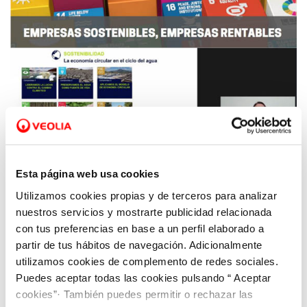
Esta página web usa cookies
Utilizamos cookies propias y de terceros para analizar
04 FEB 2021
nuestros servicios y mostrarte publicidad relacionada
Aquona apuesta por el impulso a la Agenda
con tus preferencias en base a un perfil elaborado a
2030 como respuesta para salir de la crisis
partir de tus hábitos de navegación. Adicionalmente
utilizamos cookies de complemento de redes sociales.
Puedes aceptar todas las cookies pulsando “ Aceptar
cookies”· También puedes permitir o rechazar las