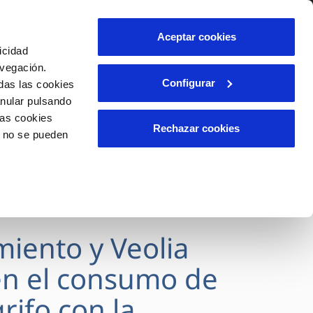
lidad
Ayuda
Contáctanos
Aceptar cookies
icidad
Área de clientes
avegación.
Configurar
das las cookies
anular pulsando
OS
INCIDENCIAS
las cookies
s
Comunica anomalías o posibles
Rechazar cookies
o no se pueden
fraudes
l
lio
Reclamaciones
es
miento y Veolia
n el consumo de
rifo con la