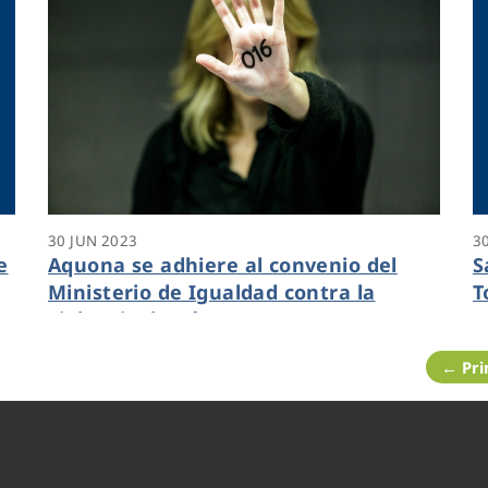
30 JUN 2023
3
e
Aquona se adhiere al convenio del
S
Ministerio de Igualdad contra la
T
violencia de género
← Pr