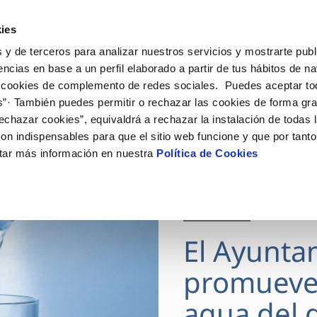
ES
Actua
ies
 y de terceros para analizar nuestros servicios y mostrarte publ
Tu Servicio
Tu Agua
Conócenos
encias en base a un perfil elaborado a partir de tus hábitos de n
 cookies de complemento de redes sociales. Puedes aceptar to
s”· También puedes permitir o rechazar las cookies de forma gr
ÓN AL CLIENTE
AD
ROS COMPROMISOS
NTRATOS
COMPROMISO DE SERVICIO
CUIDADOS DEL AGUA
MODIFICACIÓN DE DAT
echazar cookies”, equivaldrá a rechazar la instalación de todas 
 de contacto
 calidad del agua
 personas
bio de titular
Carta de compromisos
Consejos de ahorro
Actualizar datos bancario
on indispensables para que el sitio web funcione y que por tant
via
medio ambiente
a de suministro
Customer Counsel (Defensa de
Actualizar datos de domici
tar más información en nuestra
Política de Cookies
cliente)
 obras y afectaciones
innovacion y digitalización
a de suministro
Actualizar datos personal
Normativa del servicio
ación de fuga interior
icitud de Acometida
Junta de Arbitraje
28 JUL 2026
umentación contratación
Programa CONTIGO
El Ayunta
VER TODAS LAS GESTIONES
promueve
agua del g