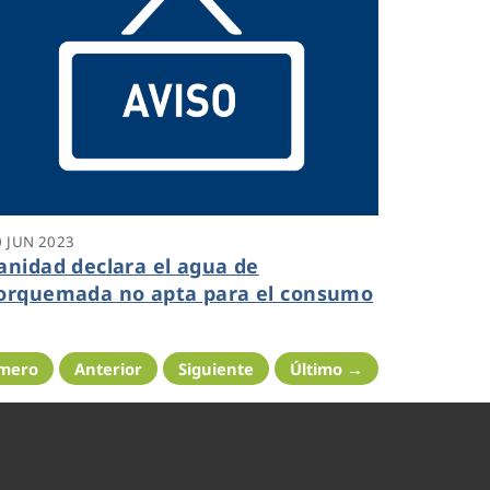
0 JUN 2023
anidad declara el agua de
orquemada no apta para el consumo
imero
Anterior
Siguiente
Último →