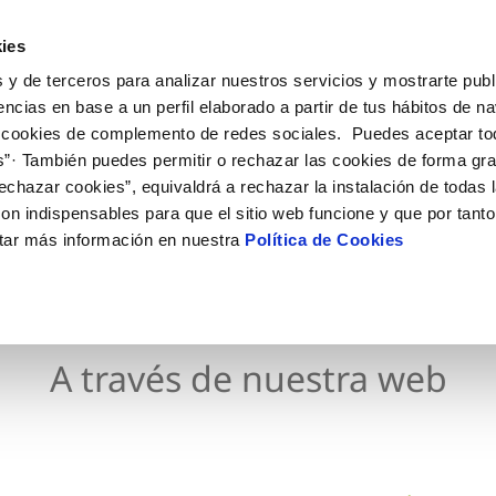
ES
EN
Actua
ies
 y de terceros para analizar nuestros servicios y mostrarte publ
Tu Servicio
Tu Agua
Conócenos
encias en base a un perfil elaborado a partir de tus hábitos de n
 cookies de complemento de redes sociales. Puedes aceptar to
s”· También puedes permitir o rechazar las cookies de forma gr
ÓN AL CLIENTE
AD
ROS COMPROMISOS
NTRATOS
COMPROMISO DE SERVICIO
CUIDADOS DEL AGUA
MODIFICACIÓN DE DAT
echazar cookies”, equivaldrá a rechazar la instalación de todas 
 de contacto
 calidad del agua
 personas
bio de titular
Carta de compromisos
Consejos de ahorro
Actualizar datos bancario
on indispensables para que el sitio web funcione y que por tant
via
medio ambiente
a de suministro
Customer Counsel (Defensa de
Actualizar datos de domici
tar más información en nuestra
Política de Cookies
cliente)
 obras y afectaciones
innovacion y digitalización
a de suministro
Actualizar datos personal
Normativa del servicio
ación de fuga interior
icitud de Acometida
Junta de Arbitraje
umentación contratación
Programa CONTIGO
A través de nuestra web
VER TODAS LAS GESTIONES