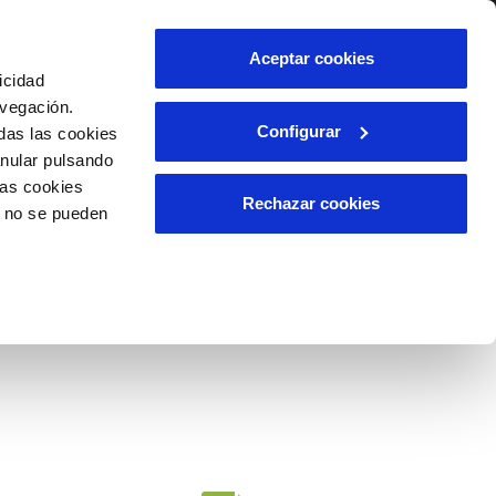
lidad
Ayuda
Contáctanos
Aceptar cookies
icidad
Área de clientes
avegación.
Configurar
das las cookies
anular pulsando
OS
INCIDENCIAS
las cookies
s
Comunica anomalías o posibles
Rechazar cookies
o no se pueden
fraudes
l
lio
Reclamaciones
es