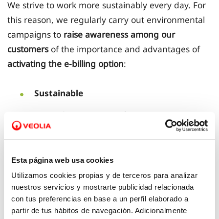
We strive to work more sustainably every day. For
this reason, we regularly carry out environmental
campaigns to
raise awareness among our
customers
of the importance and advantages of
activating the e-billing option
:
Sustainable
Managing correspondence
More information
Greater accessibility
Esta página web usa cookies
Utilizamos cookies propias y de terceros para analizar
nuestros servicios y mostrarte publicidad relacionada
con tus preferencias en base a un perfil elaborado a
If you are already a user of the client area you can
partir de tus hábitos de navegación. Adicionalmente