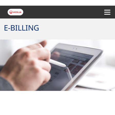
Menu 
E-BILLING
Your sustainable bill