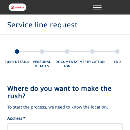
Menu
ONLINE TRANSACTIONS
Service line request
YOUR SERVICE
YOUR WATER
RUSH DETAILS
PERSONAL
DOCUMENTAT
VERIFICATION
END
DETAILS
ION
ABOUT US
Where do you want to make the
rush?
To start the process, we need to know the location.
Address
*