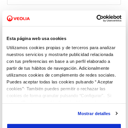
Postcode
*
Esta página web usa cookies
Land register reference
Utilizamos cookies propias y de terceros para analizar
nuestros servicios y mostrarte publicidad relacionada
con tus preferencias en base a un perfil elaborado a
You can find it on your IBI bill, deeds, or at the Cadastre Office
partir de tus hábitos de navegación. Adicionalmente
utilizamos cookies de complemento de redes sociales.
Rush details
Puedes aceptar todas las cookies pulsando “ Aceptar
Connection type
*
cookies”· También puedes permitir o rechazar las
cookies de forma granular pulsando “Configurar”. Si
pulsas “Rechazar cookies”, equivaldrá a rechazar la
instalación de todas las cookies salvo las necesarias que
Mostrar detalles
The connection is for use...
*
son indispensables para que el sitio web funcione y que
por tanto no se pueden desactivar. Puedes consultar