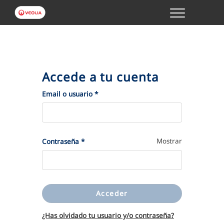
Menu
GESTIONES ONLINE
VER TODAS LAS GESTIONES
Accede a tu cuenta
TU SERVICIO
(Obligatorio)
Email o usuario
*
VER TODAS LAS GESTIONES
(Obligatorio)
Mostrar
Contraseña
*
TU AGUA
VER TODAS LAS GESTIONES
Acceder
CONÓCENOS
¿Has olvidado tu usuario y/o contraseña?