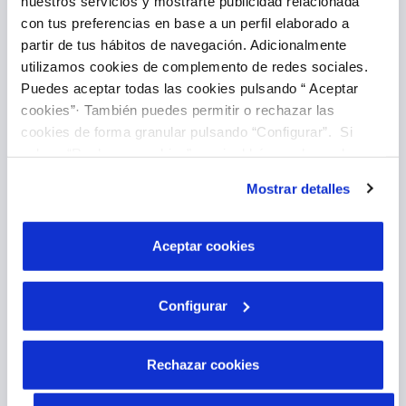
nuestros servicios y mostrarte publicidad relacionada
con tus preferencias en base a un perfil elaborado a
partir de tus hábitos de navegación. Adicionalmente
Introducir lectura
utilizamos cookies de complemento de redes sociales.
Puedes aceptar todas las cookies pulsando “ Aceptar
cookies”· También puedes permitir o rechazar las
cookies de forma granular pulsando “Configurar”. Si
pulsas “Rechazar cookies”, equivaldrá a rechazar la
instalación de todas las cookies salvo las necesarias que
Mostrar detalles
son indispensables para que el sitio web funcione y que
por tanto no se pueden desactivar. Puedes consultar
Pago Online
más información en nuestra
Política de Cookies
Aceptar cookies
Configurar
Rechazar cookies