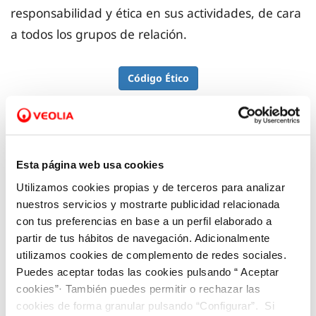
responsabilidad y ética en sus actividades, de cara
a todos los grupos de relación.
Código Ético
Canal Ético
Esta página web usa cookies
Utilizamos cookies propias y de terceros para analizar
nuestros servicios y mostrarte publicidad relacionada
En Aquona hemos implementado un Canal Ético
con tus preferencias en base a un perfil elaborado a
para comunicar de forma confidencial, y anónima
partir de tus hábitos de navegación. Adicionalmente
si así se desea, actos contrarios a la legislación
utilizamos cookies de complemento de redes sociales.
vigente, las normas internas de la Sociedad y/o su
Puedes aceptar todas las cookies pulsando “ Aceptar
cookies”· También puedes permitir o rechazar las
Código Ético.
cookies de forma granular pulsando “Configurar”. Si