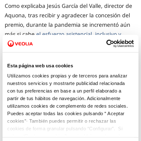
Como explicaba Jesús García del Valle, director de
Aquona, tras recibir y agradecer la concesión del
premio, durante la pandemia se incrementó aún
más si cabe
el esfuerzo asistencial, inclusivo y
solidario que la empresa lleva a cabo:
“Desde el
inicio de esta crisis sanitaria y social hemos
implantado junto a los ayuntamientos medidas
Esta página web usa cookies
para garantizar el acceso al agua a todas las
Utilizamos cookies propias y de terceros para analizar
personas en situación de vulnerabilidad,
nuestros servicios y mostrarte publicidad relacionada
gestionando fondos sociales en coordinación con
con tus preferencias en base a un perfil elaborado a
partir de tus hábitos de navegación. Adicionalmente
los servicios sociales municipales, lo que nos
utilizamos cookies de complemento de redes sociales.
permite tener constancia de todas las situaciones
Puedes aceptar todas las cookies pulsando “ Aceptar
de vulnerabilidad para que en ningún caso se
cookies”· También puedes permitir o rechazar las
corte el suministro de agua a quien no pueda
cookies de forma granular pulsando “Configurar”. Si
pulsas “Rechazar cookies”, equivaldrá a rechazar la
pagarla”.