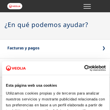
Menu
GESTIONES ONLINE
¿En qué podemos ayudar?
VER TODAS LAS GESTIONES
TU SERVICIO
Facturas y pagos
VER TODAS LAS GESTIONES
Lecturas y consumos
Pago Online
TU AGUA
Paga online de forma rápida y segura
VER TODAS LAS GESTIONES
Contratos y personas autorizadas
Esta página web usa cookies
Introduce la lectura
Utilizamos cookies propias y de terceros para analizar
CONÓCENOS
nuestros servicios y mostrarte publicidad relacionada con
Tipo de factura
Envía la última lectura de tu contador
Modificación de datos
tus preferencias en base a un perfil elaborado a partir de
Tus gestiones
Elige si prefieres recibir tu factura en papel