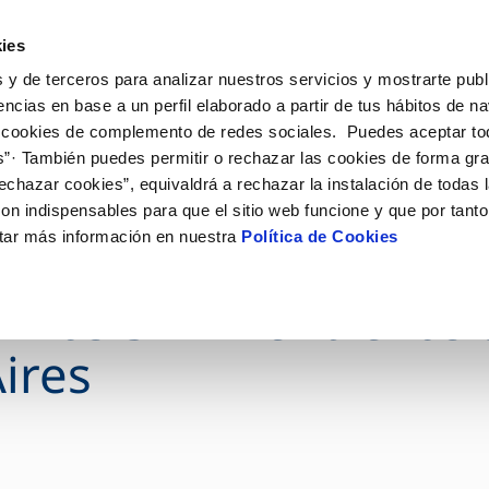
ES
Actua
ies
 y de terceros para analizar nuestros servicios y mostrarte publ
Tu Servicio
Tu Agua
Conócenos
encias en base a un perfil elaborado a partir de tus hábitos de n
 cookies de complemento de redes sociales. Puedes aceptar to
s”· También puedes permitir o rechazar las cookies de forma gr
ÓN AL CLIENTE
AD
ROS COMPROMISOS
NTRATOS
COMPROMISO DE SERVICIO
CUIDADOS DEL AGUA
MODIFICACIÓN DE DAT
echazar cookies”, equivaldrá a rechazar la instalación de todas 
 de contacto
 calidad del agua
 personas
bio de titular
Carta de compromisos
Consejos de ahorro
Actualizar datos bancario
on indispensables para que el sitio web funcione y que por tant
via
medio ambiente
a de suministro
Customer Counsel (Defensa de
Actualizar datos de domici
tar más información en nuestra
Política de Cookies
ación Aquae impulsa
cliente)
 obras y afectaciones
innovacion y digitalización
a de suministro
Actualizar datos personal
Normativa del servicio
ación de fuga interior
icitud de Acometida
ninos STEM entre los
Junta de Arbitraje
umentación contratación
ires
Programa CONTIGO
VER TODAS LAS GESTIONES