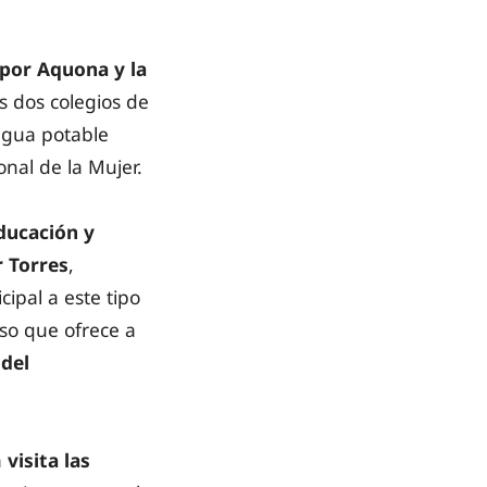
por Aquona y la
os dos colegios de
 agua potable
nal de la Mujer.
ducación y
r Torres
,
ipal a este tipo
lso que ofrece a
 del
a
visita las