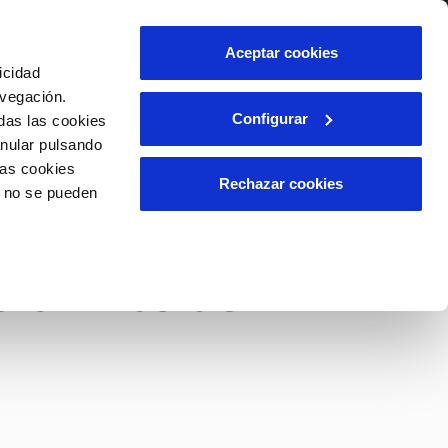
lidad
Ayuda
Contáctanos
Aceptar cookies
icidad
Área de clientes
avegación.
Configurar
das las cookies
anular pulsando
OS
INCIDENCIAS
las cookies
s
Comunica anomalías o posibles
Rechazar cookies
o no se pueden
fraudes
l
lio
n la creación de
Reclamaciones
es
 alumnos del