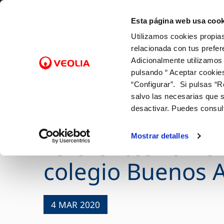
Saltar al contenido
Selecciona un municipio
Esta página web usa cook
Utilizamos cookies propias
Gestiones Online
relacionada con tus prefer
Adicionalmente utilizamos
pulsando “ Aceptar cookie
FACTURAS Y PRECIOS
NUESTRO PAPEL EN EL CICLO
SOBRE NOSOTROS
FACTURAS, PAGOS Y
ATENCI
CALID
NUEST
CO
Inicio
Actualidad
Noticias
“Configurar”. Si pulsas “R
URBANO
CONSUMOS
Tarifas
Canales
Control
Con las
Cam
salvo las necesarias que s
Captación
Lectura de contador
Bonificaciones y fondo social
Cita pre
Con el 
Alt
desactivar. Puedes consul
Aquona y la Fund
Potabilización
Pago de facturas
Factura digital
Mapa de
Con la 
Baj
Distribución
12 gotas (cuota fija mensual)
Entiende tu factura
Comprob
Sol
Mostrar detalles
referentes feme
Alcantarillado
Duplicado facturas
Doc
colegio Buenos A
Depuración
4 MAR 2020