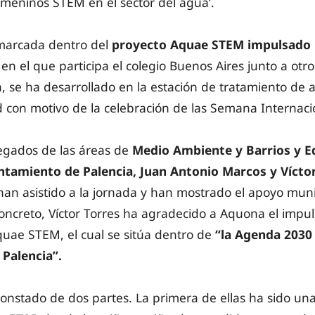
femeninos STEM en el sector del agua’.
nmarcada dentro del
proyecto Aquae STEM impulsado 
 en el que participa el colegio Buenos Aires junto a otr
na, se ha desarrollado en la estación de tratamiento de
d con motivo de la celebración de las Semana Internacio
legados de las áreas de
Medio Ambiente y Barrios y E
ntamiento de Palencia, Juan Antonio Marcos y Vícto
an asistido a la jornada y han mostrado el apoyo munic
 concreto, Víctor Torres ha agradecido a Aquona el impu
uae STEM, el cual se sitúa dentro de
“la Agenda 2030
Palencia”.
constado de dos partes. La primera de ellas ha sido un