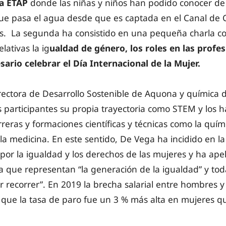
la ETAP
donde las niñas y niños han podido conocer de
ue pasa el agua desde que es captada en el Canal de C
es. La segunda ha consistido en una pequeña charla c
lativas la ig
ualdad de género, los roles en las profes
sario celebrar el Día Internacional de la Mujer.
rectora de Desarrollo Sostenible de Aquona y química 
s participantes su propia trayectoria como STEM y los 
reras y formaciones científicas y técnicas como la quími
la medicina. En este sentido, De Vega ha incidido en l
por la igualdad y los derechos de las mujeres y ha ape
ya que representan “la generación de la igualdad” y to
 recorrer”. En 2019 la brecha salarial entre hombres y
 que la tasa de paro fue un 3 % más alta en mujeres 