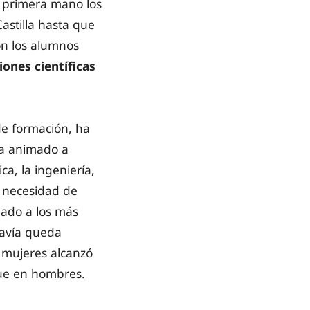
 primera mano los
astilla hasta que
on los alumnos
iones científicas
de formación, ha
ha animado a
ca, la ingeniería,
a necesidad de
lado a los más
davía queda
 mujeres alcanzó
que en hombres.