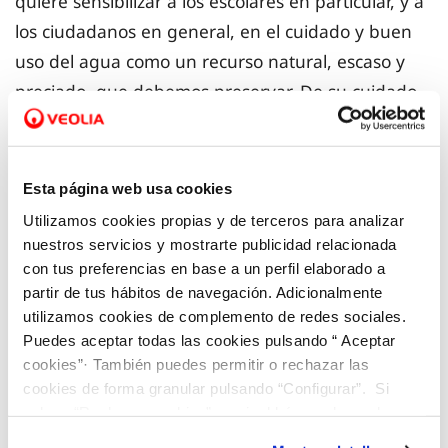
quiere sensibilizar a los escolares en particular, y a
los ciudadanos en general, en el cuidado y buen
uso del agua como un recurso natural, escaso y
preciado, que debemos preservar. De su cuidado
depende nuestro futuro. Un uso sostenible del
agua garantizará su existencia para futuras
generaciones, minimizando el impacto en el medio
Esta página web usa cookies
ambiente.
Utilizamos cookies propias y de terceros para analizar
nuestros servicios y mostrarte publicidad relacionada
El planteamiento del concurso es que los escolares,
con tus preferencias en base a un perfil elaborado a
partir de tus hábitos de navegación. Adicionalmente
con la tutoría de sus profesores, graben vídeos de
utilizamos cookies de complemento de redes sociales.
1 minuto de duración, en el que expongan cómo
Puedes aceptar todas las cookies pulsando “ Aceptar
se suman al cuidado del agua.
cookies”· También puedes permitir o rechazar las
cookies de forma granular pulsando “Configurar”. Si
pulsas “Rechazar cookies”, equivaldrá a rechazar la
En el canal de
Youtube “Yo cuido del agua”
se
instalación de todas las cookies salvo las necesarias que