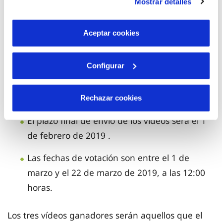
puede consultar el vídeo explicativo del
Mostrar detalles
son indispensables para que el sitio web funcione y que
concurso.
por tanto no se pueden desactivar. Puedes consultar
más información en nuestra
Política de Cookies
Aceptar cookies
Los vídeos se enviarán por correo electrónico a la
dirección
aquona@aquona-sa.es
Configurar
Las fechas clave del concurso son:
Rechazar cookies
El plazo final de envío de los vídeos será el 1
de febrero de 2019 .
Las fechas de votación son entre el 1 de
marzo y el 22 de marzo de 2019, a las 12:00
horas.
Los tres vídeos ganadores serán aquellos que el