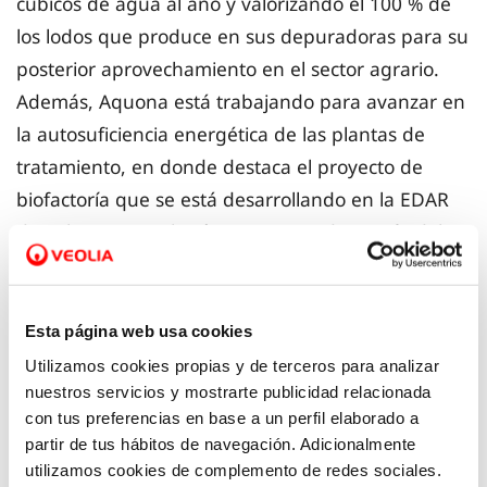
cúbicos de agua al año y valorizando el 100 % de
los lodos que produce en sus depuradoras para su
posterior aprovechamiento en el sector agrario.
Además, Aquona está trabajando para avanzar en
la autosuficiencia energética de las plantas de
tratamiento, en donde destaca el proyecto de
biofactoría que se está desarrollando en la EDAR
de Palencia, instalación que ya produce más del 50
% de la energía que consume.
El nuevo desafío ante el cambio climático es lograr
Esta página web usa cookies
que las ciudades evacuen con el menor impacto
Utilizamos cookies propias y de terceros para analizar
nuestros servicios y mostrarte publicidad relacionada
ecológico un flujo de agua (aguas residuales y
con tus preferencias en base a un perfil elaborado a
aguas pluviales) cada vez mayor. Por ello, es
partir de tus hábitos de navegación. Adicionalmente
necesaria una revolución en la gestión, de la mano
utilizamos cookies de complemento de redes sociales.