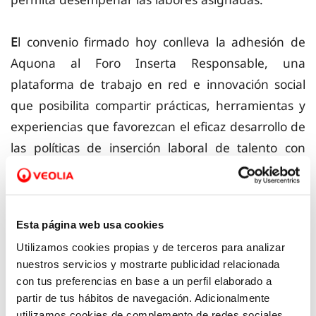
E
l
convenio firmado hoy conlleva la
adhesión de
Aquona al Foro Inserta Responsable, una
plataforma de trabajo en red e innovación social
que posibilita compartir prácticas, herramientas y
experiencias que favorezcan el eficaz desarrollo de
las políticas de inserción laboral de talento con
discapacidad.
Refuerzo del compromiso con la inclusión y la
Esta página web usa cookies
sostenibilidad
Utilizamos cookies propias y de terceros para analizar
nuestros servicios y mostrarte publicidad relacionada
A
quona,
de este modo,
consolida su papel
como
con tus preferencias en base a un perfil elaborado a
referente en sostenibilidad,
innovación y
partir de tus hábitos de navegación. Adicionalmente
utilizamos cookies de complemento de redes sociales.