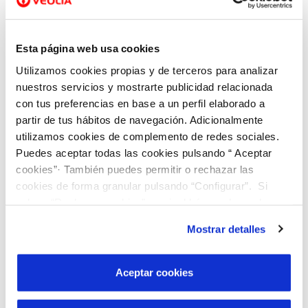
s
s
o
b
r
Esta página web usa cookies
e
l
Utilizamos cookies propias y de terceros para analizar
a
nuestros servicios y mostrarte publicidad relacionada
i
n
con tus preferencias en base a un perfil elaborado a
f
partir de tus hábitos de navegación. Adicionalmente
r
Adjunta más documentos
a
utilizamos cookies de complemento de redes sociales.
c
Puedes aceptar todas las cookies pulsando “ Aceptar
c
i
cookies”· También puedes permitir o rechazar las
ó
cookies de forma granular pulsando “Configurar”. Si
n
pulsas “Rechazar cookies”, equivaldrá a rechazar la
Te informamos que Veolia, marca comercial de
instalación de todas las cookies salvo las necesarias que
Mostrar detalles
AQUONA, GESTIÓN DE AGUAS DE CASTILLA,
son indispensables para que el sitio web funcione y que
por tanto no se pueden desactivar. Puedes consultar
S.A.U.
, tratará tus datos personales con la
más información en nuestra
Política de Cookies
Aceptar cookies
finalidad de tramitar la gestión que solicites.
Puedes acceder a tus datos, solicitar que te