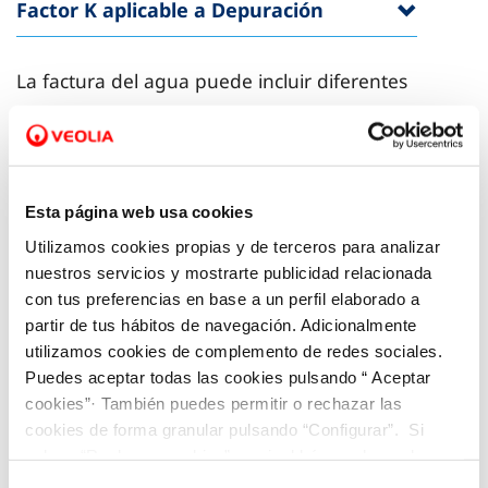
Factor K aplicable a Depuración
La factura del agua puede incluir diferentes
conceptos. A continuación se recogen ejemplos de
lo que representaría el precio por litro de una
factura de 7, 15 y 30m³ de consumo de agua
doméstica (1m³ = 1.000 litros).
Esta página web usa cookies
Utilizamos cookies propias y de terceros para analizar
nuestros servicios y mostrarte publicidad relacionada
Consumo
Consumo
Consumo
con tus preferencias en base a un perfil elaborado a
de 7 m³
de 15 m³
de 30 m³
partir de tus hábitos de navegación. Adicionalmente
utilizamos cookies de complemento de redes sociales.
€/litro
0,000238 €
0,000197 €
0,000214 €
Puedes aceptar todas las cookies pulsando “ Aceptar
cookies”· También puedes permitir o rechazar las
€/1.000
cookies de forma granular pulsando “Configurar”. Si
0,2382 €
0,1968 €
0,2136 €
litros
pulsas “Rechazar cookies”, equivaldrá a rechazar la
instalación de todas las cookies salvo las necesarias que