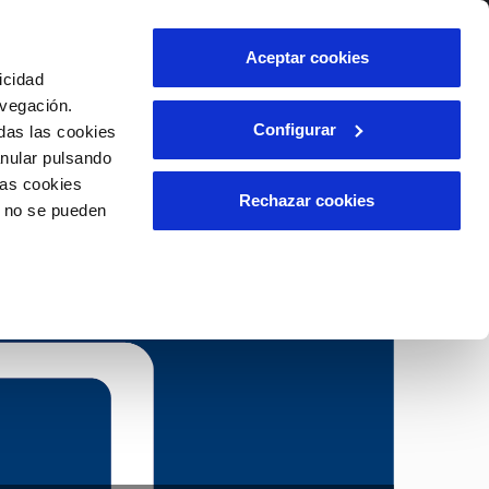
lidad
Ayuda
Contáctanos
Aceptar cookies
icidad
Área de clientes
avegación.
Configurar
das las cookies
anular pulsando
OS
INCIDENCIAS
las cookies
s
Comunica anomalías o posibles
Rechazar cookies
o no se pueden
fraudes
l
lio
Reclamaciones
es