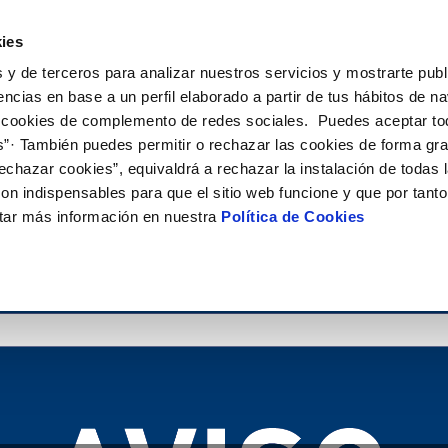
ES
Actua
ies
 y de terceros para analizar nuestros servicios y mostrarte publ
Tu Servicio
Tu Agua
Conócenos
encias en base a un perfil elaborado a partir de tus hábitos de n
 cookies de complemento de redes sociales. Puedes aceptar to
s”· También puedes permitir o rechazar las cookies de forma gr
ÓN AL CLIENTE
AD
ROS COMPROMISOS
NTRATOS
COMPROMISO DE SERVICIO
CUIDADOS DEL AGUA
MODIFICACIÓN DE DAT
echazar cookies”, equivaldrá a rechazar la instalación de todas 
 de contacto
 calidad del agua
 personas
bio de titular
Carta de compromisos
Consejos de ahorro
Actualizar datos bancario
on indispensables para que el sitio web funcione y que por tant
via
medio ambiente
a de suministro
Customer Counsel (Defensa de
Actualizar datos de domici
tar más información en nuestra
Política de Cookies
cliente)
 obras y afectaciones
innovacion y digitalización
a de suministro
Actualizar datos personal
Normativa del servicio
ación de fuga interior
icitud de Acometida
Junta de Arbitraje
umentación contratación
Programa CONTIGO
VER TODAS LAS GESTIONES