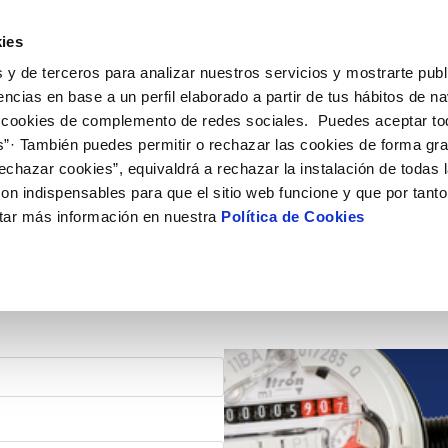
ES
EN
Actu
ies
 y de terceros para analizar nuestros servicios y mostrarte publ
iones Online
Tu Servicio
Tu Agua
Conócenos
encias en base a un perfil elaborado a partir de tus hábitos de n
 cookies de complemento de redes sociales. Puedes aceptar to
s”· También puedes permitir o rechazar las cookies de forma gr
N AL CLIENTE
D
OS COMPROMISOS
COMPROMISO DE SERVICIO
CUIDADOS DEL AGUA
ONTRATOS
MODIFICACIÓN DE DAT
echazar cookies”, equivaldrá a rechazar la instalación de todas 
de contacto
calidad del agua
personas
Carta de compromisos
Consejos de ahorro
Cambio de titular
Actualizar datos bancari
on indispensables para que el sitio web funcione y que por tant
ia
edio ambiente
Customer Counsel (Defensa del c
Alta de suministro
Actualizar datos de domi
tar más información en nuestra
Política de Cookies
obras y afectaciones
novacion y digitalización
Normativa del servicio
Baja de suministro
Actualizar datos persona
ción de fuga interior
Junta de Arbitraje
Solicitud de Acometida
Programa CONTIGO
Documentación contratación
VER TODAS LAS GESTIONES