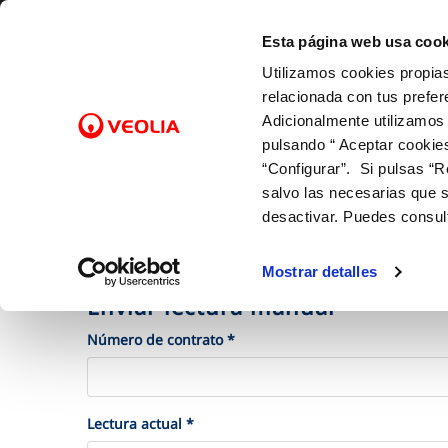
Saltar al contenido
Esta página web usa cook
Utilizamos cookies propias
Gest
relacionada con tus prefer
Adicionalmente utilizamos
pulsando “ Aceptar cookie
Inicio
Gestiones Online
Facturas, pagos y consumos
FACTURAS Y PRECIOS
NUESTRO PAPEL EN EL CICLO URBANO
ATENCIÓ
CALIDA
NUESTR
FACTURAS, PAGOS Y CONSUMOS
C
SOBRE NOSOTROS
“Configurar”. Si pulsas “R
Tarifas
Captación
Canales 
Control 
Con las 
Lectura de contador
salvo las necesarias que s
Bonificaciones y fondo social
Potabilización
Cita prev
Con el m
Pago de facturas
desactivar. Puedes consul
Autolectura
Factura digital
Distribución
Mapa de 
Con la in
12 gotas (cuota fija mensual)
Entiende tu factura
Alcantarillado
Comproba
Mostrar detalles
Duplicado facturas
Depuración
Enviar lectura manual
Número de contrato *
Lectura actual *