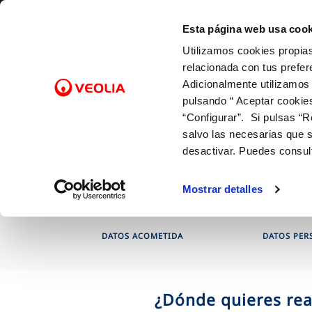
Saltar al contenido
Esta página web usa cook
Utilizamos cookies propias
Gest
relacionada con tus prefer
Adicionalmente utilizamos
pulsando “ Aceptar cookie
Inicio
Gestiones Online
Contratos
FACTURAS Y PRECIOS
NUESTRO PAPEL EN EL CICLO URBANO
ATENCIÓ
CALIDA
NUESTR
FACTURAS, PAGOS Y CONSUMOS
C
SOBRE NOSOTROS
“Configurar”. Si pulsas “R
Tarifas
Captación
Canales 
Control 
Con las 
Lectura de contador
salvo las necesarias que s
Solicitud de acometida
Bonificaciones y fondo social
Potabilización
Cita prev
Con el m
Pago de facturas
desactivar. Puedes consul
Factura digital
Distribución
Mapa de 
Con la in
12 gotas (cuota fija mensual)
Entiende tu factura
Alcantarillado
Comproba
Mostrar detalles
Duplicado facturas
Depuración
DATOS ACOMETIDA
DATOS PER
¿Dónde quieres rea