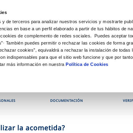
ES
EN
Actu
ies
 y de terceros para analizar nuestros servicios y mostrarte publ
iones Online
Tu Servicio
Tu Agua
Conócenos
encias en base a un perfil elaborado a partir de tus hábitos de n
 cookies de complemento de redes sociales. Puedes aceptar to
s”· También puedes permitir o rechazar las cookies de forma gr
N AL CLIENTE
D
OS COMPROMISOS
COMPROMISO DE SERVICIO
CUIDADOS DEL AGUA
ONTRATOS
MODIFICACIÓN DE DAT
echazar cookies”, equivaldrá a rechazar la instalación de todas 
de contacto
calidad del agua
personas
Carta de compromisos
Consejos de ahorro
Cambio de titular
Actualizar datos bancari
on indispensables para que el sitio web funcione y que por tant
ia
edio ambiente
Customer Counsel (Defensa del c
Alta de suministro
Actualizar datos de domi
tar más información en nuestra
Política de Cookies
obras y afectaciones
novacion y digitalización
Normativa del servicio
Baja de suministro
Actualizar datos persona
ción de fuga interior
Junta de Arbitraje
Solicitud de Acometida
Programa CONTIGO
Documentación contratación
SONALES
DOCUMENTACIÓN
VERI
VER TODAS LAS GESTIONES
lizar la acometida?