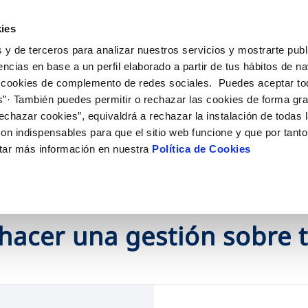
ES
EN
Actua
ies
 y de terceros para analizar nuestros servicios y mostrarte publ
Tu Servicio
Tu Agua
Conócenos
encias en base a un perfil elaborado a partir de tus hábitos de n
 cookies de complemento de redes sociales. Puedes aceptar to
s”· También puedes permitir o rechazar las cookies de forma gr
ÓN AL CLIENTE
AD
ROS COMPROMISOS
NTRATOS
COMPROMISO DE SERVICIO
CUIDADOS DEL AGUA
MODIFICACIÓN DE DAT
echazar cookies”, equivaldrá a rechazar la instalación de todas 
 de contacto
 calidad del agua
 personas
bio de titular
Carta de compromisos
Consejos de ahorro
Actualizar datos bancario
on indispensables para que el sitio web funcione y que por tant
via
medio ambiente
a de suministro
Customer Counsel (Defensa de
Actualizar datos de domici
tar más información en nuestra
Política de Cookies
cliente)
 obras y afectaciones
innovacion y digitalización
a de suministro
Actualizar datos personal
Normativa del servicio
ación de fuga interior
icitud de Acometida
Junta de Arbitraje
umentación contratación
Programa CONTIGO
hacer una gestión sobre 
VER TODAS LAS GESTIONES