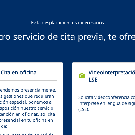
Evita desplazamientos innecesarios
ro servicio de cita previa, te ofr
Cita en oficina
Videointerpretaci
photo_camera
LSE
tendemos presencialmente.
as gestiones que requieran
Solicita videoconferencia c
ción especial, ponemos a
interprete en lengua de si
isposición nuestro servicio
(LSE).
ención en oficinas, solicita
presencial en tu oficina en
 de: