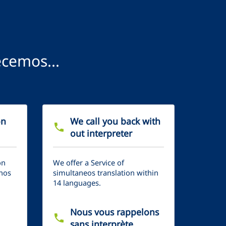
ecemos...
ón
We call you back with
phone
out interpreter
on
We offer a Service of
gnos
simultaneos translation within
14 languages.
Nous vous rappelons
phone
sans interprète