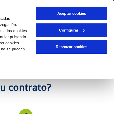
lidad
Ayuda
Contáctanos
Aceptar cookies
icidad
Área de clientes
avegación.
Configurar
das las cookies
anular pulsando
OS
INCIDENCIAS
las cookies
s
Comunica anomalías o posibles
Rechazar cookies
o no se pueden
fraudes
l
lio
Reclamaciones
es
tu contrato?