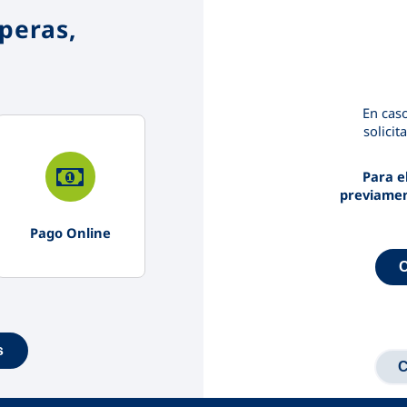
speras,
En caso
solicit
Para e
previament
Pago Online
s