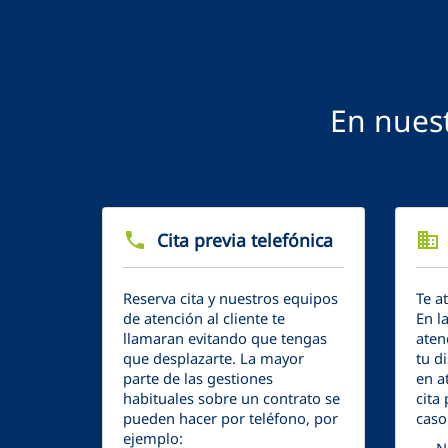
En nuest
phone
Cita previa telefónica
business
Reserva cita y nuestros equipos
Te a
de atención al cliente te
En l
llamaran evitando que tengas
aten
que desplazarte. La mayor
tu d
parte de las gestiones
en at
habituales sobre un contrato se
cita 
pueden hacer por teléfono, por
caso
ejemplo: