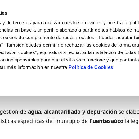
ES
Actua
ies
 y de terceros para analizar nuestros servicios y mostrarte publ
Tu Servicio
Tu Agua
Conócenos
encias en base a un perfil elaborado a partir de tus hábitos de n
 cookies de complemento de redes sociales. Puedes aceptar to
s”· También puedes permitir o rechazar las cookies de forma gr
ÓN AL CLIENTE
AD
ROS COMPROMISOS
NTRATOS
COMPROMISO DE SERVICIO
CUIDADOS DEL AGUA
MODIFICACIÓN DE DAT
echazar cookies”, equivaldrá a rechazar la instalación de todas 
 de contacto
 calidad del agua
 personas
bio de titular
Carta de compromisos
Consejos de ahorro
Actualizar datos bancario
on indispensables para que el sitio web funcione y que por tant
via
medio ambiente
a de suministro
Customer Counsel (Defensa de
Actualizar datos de domici
tar más información en nuestra
Política de Cookies
cliente)
 obras y afectaciones
innovacion y digitalización
a de suministro
Actualizar datos personal
Normativa del servicio
ación de fuga interior
icitud de Acometida
Comprendiendo las Tarifas
Junta de Arbitraje
umentación contratación
Programa CONTIGO
a gestión de
agua, alcantarillado y depuración
se elab
VER TODAS LAS GESTIONES
rísticas específicas del municipio de
Fuentesaúco
la le