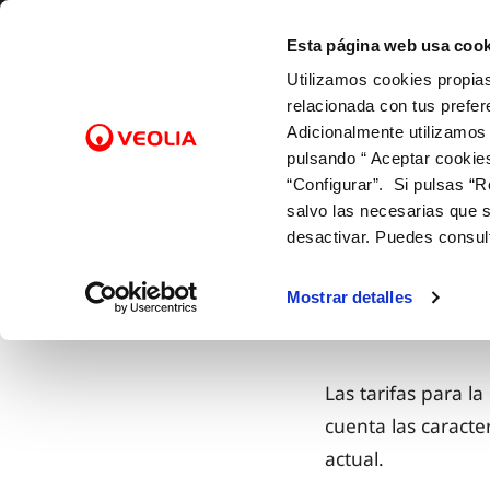
Saltar al contenido
Selecciona un municipio
Esta página web usa cook
Utilizamos cookies propias
Gestiones Online
relacionada con tus prefer
Adicionalmente utilizamos
pulsando “ Aceptar cookie
FACTURAS Y PRECIOS
NUESTRO PAPEL EN EL CICLO
SOBRE NOSOTROS
FACTURAS, PAGOS Y
ATENCI
CALID
NUEST
CO
Inicio
Actualidad
Noticias
“Configurar”. Si pulsas “R
URBANO
CONSUMOS
Tarifas
Canales
Control
Con las
Cam
salvo las necesarias que s
Captación
Lectura de contador
Bonificaciones y fondo social
Cita pre
Con el 
Alt
desactivar. Puedes consul
Potabilización
Pago de facturas
Factura digital
Mapa de
Con la 
Baj
Distribución
12 gotas (cuota fija mensual)
Entiende tu factura
Comprob
Sol
Mostrar detalles
Alcantarillado
Duplicado facturas
Doc
Depuración
Las tarifas para l
cuenta las caracte
actual.